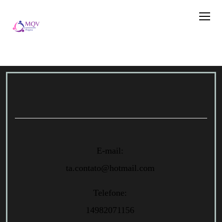
E-mail:
ta.contato@hotmail.com
Telefone:
14982071156