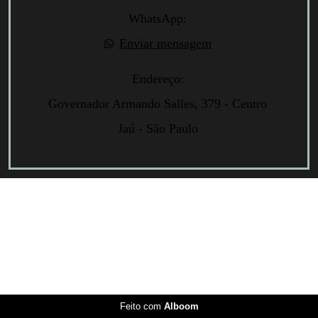
WhatsApp:
Enviar mensagem
Endereço:
Governador Armando Salles, 379 - Centro
Jaú - São Paulo
Feito com
Alboom